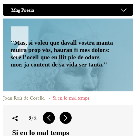
Mag Poesia
''Mas, si voleu que davall vostra manta
muira prop vós, hauran fi mes dolors:
seré l’ocell que en llit ple de odors
mor, ja content de sa vida ser tanta.''
Joan Roís de Corella
>
Si en lo mal temps
2
/3
Si en lo mal temps