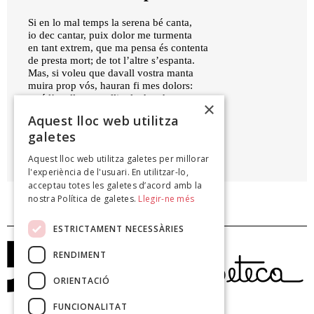
Si en lo mal temps la serena bé canta,
io dec cantar, puix dolor me turmenta
en tant extrem, que ma pensa és contenta
de presta mort; de tot l’altre s’espanta.
Mas, si voleu que davall vostra manta
muira prop vós, hauran fi mes dolors:
seré l’ocell que en llit ple de odors
×
mor, ja content de sa vida ser tanta.
Aquest lloc web utilitza
galetes
JOAN ROÍS DE CORELLA
Aquest lloc web utilitza galetes per millorar
, XV
l'experiència de l'usuari. En utilitzar-lo,
acceptau totes les galetes d’acord amb la
nostra Política de galetes.
Llegir-ne més
ESTRICTAMENT NECESSÀRIES
RENDIMENT
ORIENTACIÓ
FUNCIONALITAT