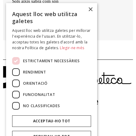
Sols aixís sabrà com són
×
les cançons misterioses.
Aquest lloc web utilitza
galetes
VÍCTOR CATALÀ (CATERINA ALBERT)
Aquest lloc web utilitza galetes per millorar
El Cant dels Mesos, 1901
l'experiència de l'usuari. En utilitzar-lo,
acceptau totes les galetes d’acord amb la
nostra Política de galetes.
Llegir-ne més
ESTRICTAMENT NECESSÀRIES
RENDIMENT
ORIENTACIÓ
FUNCIONALITAT
NO CLASSIFICADES
ACCEPTAU-HO TOT