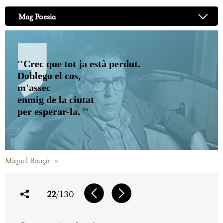
Mag Poesia
''Crec que tot ja està perdut.
Doblego el cos,
m'assec
enmig de la ciutat
per esperar-la. ''
Miquel Bauçà
>
22
/130