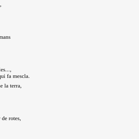
,
 mans
s...,
ui fa mescla.
 la terra,
 de rotes,