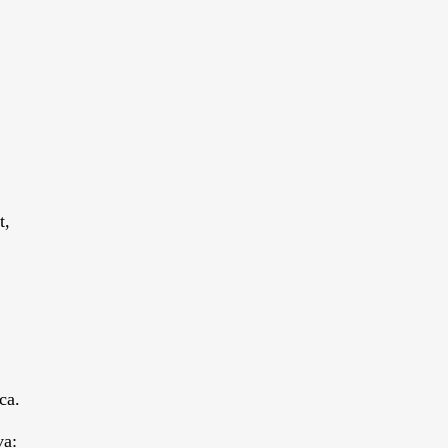
t,
ca.
va: