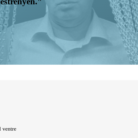
'estrenyen."
l ventre