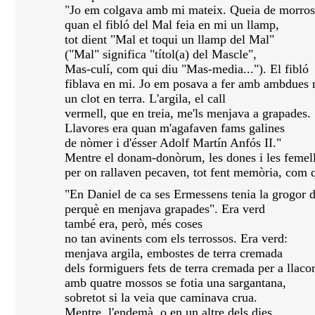
"Jo em colgava amb mi mateix. Queia de morros
quan el fibló del Mal feia en mi un llamp,
tot dient "Mal et toqui un llamp del Mal"
("Mal" significa "títol(a) del Mascle",
Mas-culí, com qui diu "Mas-media..."). El fibló
fiblava en mi. Jo em posava a fer amb ambdues
un clot en terra. L'argila, el call
vermell, que en treia, me'ls menjava a grapades.
Llavores era quan m'agafaven fams galines
de nòmer i d'ésser Adolf Martín Anfós II."
Mentre el donam-donòrum, les dones i les femelle
per on rallaven pecaven, tot fent memòria, com q
"En Daniel de ca ses Ermessens tenia la grogor de
perquè en menjava grapades". Era verd
també era, però, més coses
no tan avinents com els terrossos. Era verd:
menjava argila, embostes de terra cremada
dels formiguers fets de terra cremada per a llacor
amb quatre mossos se fotia una sargantana,
sobretot si la veia que caminava crua.
Mentre, l'endemà, o en un altre dels dies,