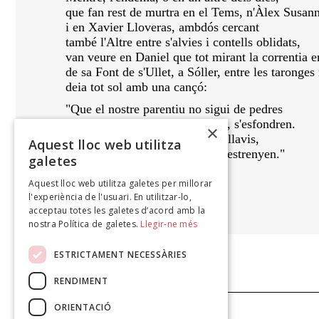
que fan rest de murtra en el Tems, n'Àlex Susan
i en Xavier Lloveras, ambdós cercant
també l'Altre entre s'alvies i contells oblidats,
van veure en Daniel que tot mirant la correntia 
de sa Font de s'Ullet, a Sóller, entre les taronge
deia tot sol amb una cançó:
"Que el nostre parentiu no sigui de pedres
que, tocades per mestre d'obres, s'esfondren.
×
Que el nostre parentiu sigui de llavis,
Aquest lloc web utilitza
que, com més s'enutgen, més s'estrenyen."
galetes
Aquest lloc web utilitza galetes per millorar
BLAI BONET
l'experiència de l'usuari. En utilitzar-lo,
El Poder i la Verdor, 1981
acceptau totes les galetes d’acord amb la
nostra Política de galetes.
Llegir-ne més
ESTRICTAMENT NECESSÀRIES
RENDIMENT
ORIENTACIÓ