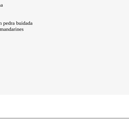
na
en pedra buidada
s mandarines