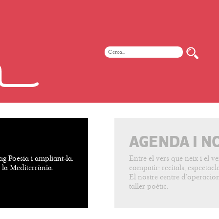
AGENDA I N
ag Poesia i ampliant-la.
Entre el vers que neix i el 
e la Mediterrània.
compatir: recitals, espectacles
El nostre centre d’operacion
taller poètic.