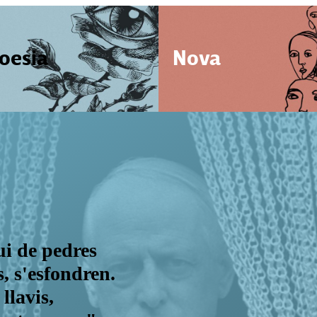
oesia
Nova
ui de pedres
, s'esfondren.
llavis,