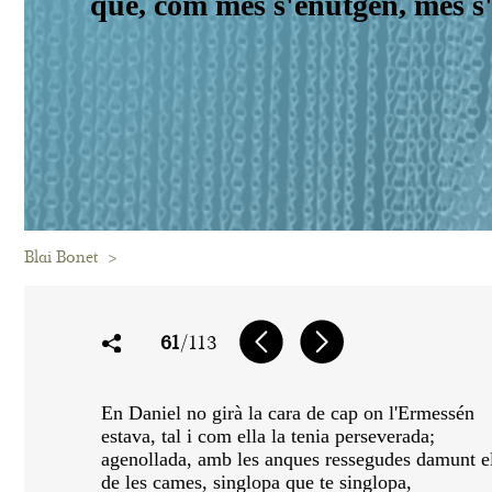
que, com més s'enutgen, més s
Blai Bonet
>
61
/113
En Daniel no girà la cara de cap on l'Ermessén
estava, tal i com ella la tenia perseverada;
agenollada, amb les anques ressegudes damunt e
de les cames, singlopa que te singlopa,