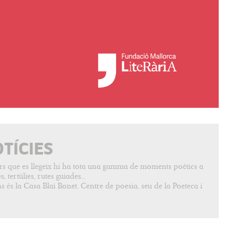
OTÍCIES
vers que es llegeix hi ha tota una gamma de moments poètics a
, tertúlies, rutes guiades...
s és la Casa Blai Bonet. Centre de poesia, seu de la Poeteca i