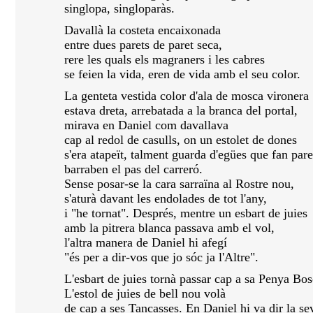
singlopa, singloparàs.
Davallà la costeta encaixonada
entre dues parets de paret seca,
rere les quals els magraners i les cabres
se feien la vida, eren de vida amb el seu color.
La genteta vestida color d'ala de mosca vironera
estava dreta, arrebatada a la branca del portal,
mirava en Daniel com davallava
cap al redol de casulls, on un estolet de dones
s'era atapeït, talment guarda d'egües que fan pare
barraben el pas del carreró.
Sense posar-se la cara sarraïna al Rostre nou,
s'aturà davant les endolades de tot l'any,
i "he tornat". Després, mentre un esbart de juies
amb la pitrera blanca passava amb el vol,
l'altra manera de Daniel hi afegí
"és per a dir-vos que jo sóc ja l'Altre".
L'esbart de juies tornà passar cap a sa Penya Bos
L'estol de juies de bell nou volà
de cap a ses Tancasses. En Daniel hi va dir la se