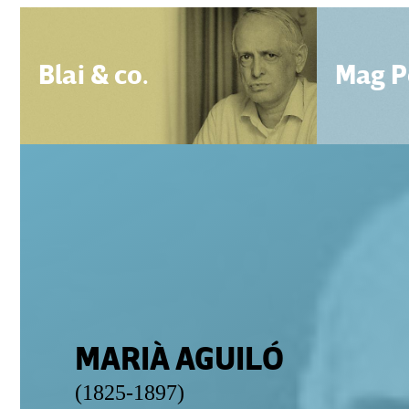
Blai & co.
Mag P
MARIÀ AGUILÓ
(1825-1897)