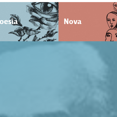
oesia
Nova