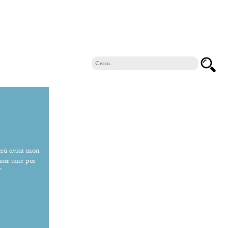
serà aviat mon
sa; tenc por
"