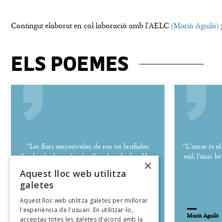
Contingut elaborat en col·laboració amb l'AELC
(Marià Aguiló)
ELS POEMES
''Les flors senyorívoles, de rou tot brufades,
''L'amor és el
l'embat les bressola, els ulls xalests baden. Han
exil; l'únic 
×
vista l'estrella, l'estrella de l'auba.''
Aquest lloc web utilitza
galetes
Aquest lloc web utilitza galetes per millorar
l'experiència de l'usuari. En utilitzar-lo,
Marià Aguiló
Marià Aguiló
acceptau totes les galetes d’acord amb la