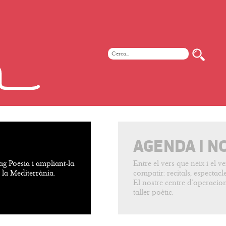
AGENDA I N
ag Poesia i ampliant-la.
Entre el vers que neix i el 
e la Mediterrània.
compatir: recitals, espectacles
El nostre centre d’operacion
taller poètic.