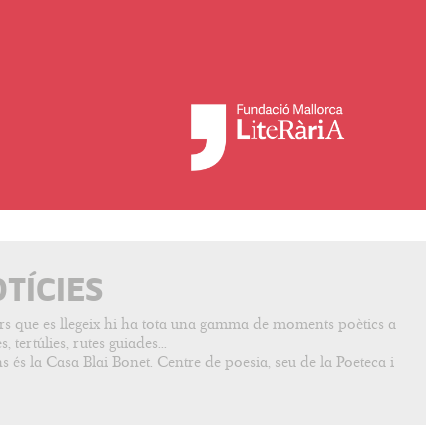
OTÍCIES
vers que es llegeix hi ha tota una gamma de moments poètics a
, tertúlies, rutes guiades...
s és la Casa Blai Bonet. Centre de poesia, seu de la Poeteca i