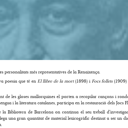
e les personalitats més representatives de la Renaixença.
eva poesia que té en
El llibre de la mort
(1898) i
Focs follets
(1909) l
nt de les gloses mallorquines el porten a recopilar cançons i ronda
lengua i la literatura catalanes, participa en la restauració dels Jocs
e la Biblioteca de Barcelona on continua el seu treball d'investig
plega una gran quantitat de material lexicogràfic destinat a ser un d
u.