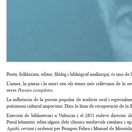
Poeta, folklorista, editor, filòleg i bibliògraf mallorquí, és una d
L'amor, la pàtria i la mort són els temes més rellevants de la s
seves
Poesies completes.
La influència de la poesia popular de tradició oral i especialme
patrimoni cultural important. Dins la línia de recuperació de la l
Exerceix de bibliotecari a València i el 1871 esdevé director d
Paral·lelament, edita alguns dels clàssics medievals catalans i a
Aguiló
, revisat i ordenat per Pompeu Fabra i Manuel de Montoli