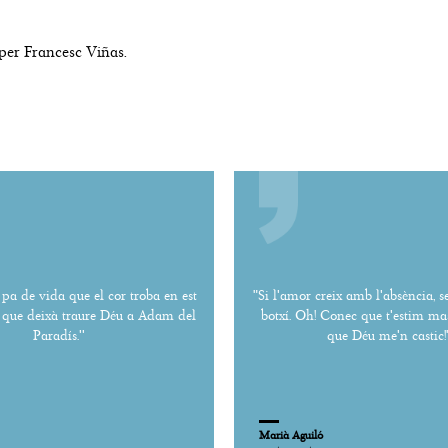
per Francesc Viñas.
 pa de vida que el cor troba en est
"Si l'amor creix amb l'absència, 
bé que deixà traure Déu a Adam del
botxí. Oh! Conec que t'estim mas
Paradís.''
que Déu me'n castic!
Marià Aguiló