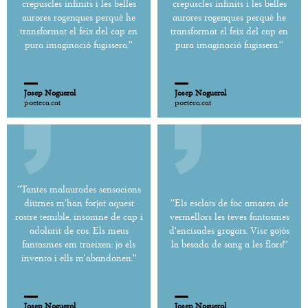
crepuscles infinits i les belles
crepuscles infinits i les belles
aurores rogenques perquè he
aurores rogenques perquè he
transformat el feix del cap en
transformat el feix del cap en
pura imaginació fugissera.''
pura imaginació fugissera.''
Josep Noguerol
Josep Noguerol
poeteca.cat
poeteca.cat
''Tantes malaurades sensacions
diürnes m'han forjat aquest
''Els esclats de foc amaren de
rostre temible, insomne de cap i
vermellors les teves fantasmes
adolorit de cos. Els meus
d'encisades grogors. Visc gojós
fantasmes em traeixen: jo els
la besada de sang a les flors!''
invento i ells m'abandonen.''
Josep Noguerol
Josep Noguerol