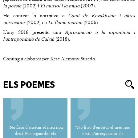
la poesía
(2002) i
El mussol i la musa
(2007).
Ha conreat la narrativa a
Camí de Kazakhstan i altres
narracions
(2002) i a
La flama marina
(2006).
L'any 2018 presentà una
Aproximació a la toponímia i
l'antroponímia de Calvià
(2018).
Contingut elaborat per Xesc Alemany Sureda.
ELS POEMES
''No friso d'encetar el meu nou
''No friso d'encetar el meu nou
destí. Puc esguardar els
destí. Puc esguardar els