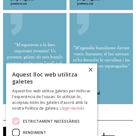
poeteca.cat
poeteca.cat
''M'esperàveu a la font,
''M'agenollo humilment davant
impacient joveneta? Us
vostre, fantasma, el boc nocturn
presento, galant, els més humils
m'ha fecundat la cervellera i les
aspectes, podeu triar l'ocell o el
feres em grunyen esporuguides.''
×
mamífer, i també el rèptil.''
Aquest lloc web utilitza
galetes
Aquest lloc web utilitza galetes per millorar
Josep Noguerol
Josep Noguerol
l'experiència de l'usuari. En utilitzar-lo,
poeteca.cat
poeteca.cat
acceptau totes les galetes d’acord amb la
nostra Política de galetes.
Llegir-ne més
ESTRICTAMENT NECESSÀRIES
RENDIMENT