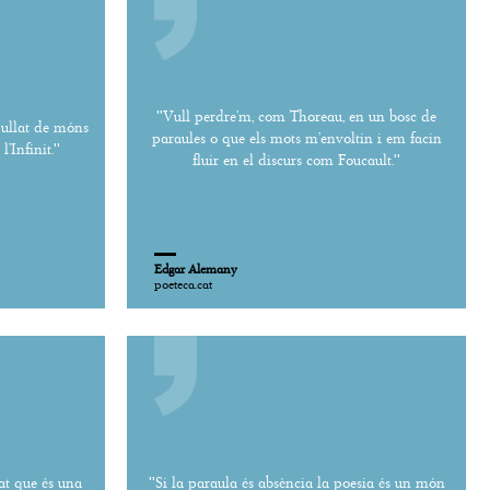
''Vull perdre’m, com Thoreau, en un bosc de
spullat de móns
paraules o que els mots m’envoltin i em facin
’Infinit.''
fluir en el discurs com Foucault.''
Edgar Alemany
poeteca.cat
tat que és una
''Si la paraula és absència la poesia és un món