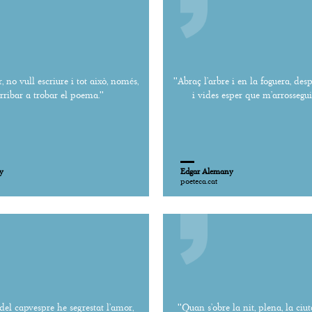
r, no vull escriure i tot això, només,
''Abraç l’arbre i en la foguera, de
rribar a trobar el poema.''
i vides esper que m’arrossegui l
y
Edgar Alemany
poeteca.cat
del capvespre he segrestat l’amor,
''Quan s’obre la nit, plena, la ciu