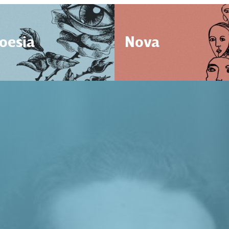
oesia
Nova