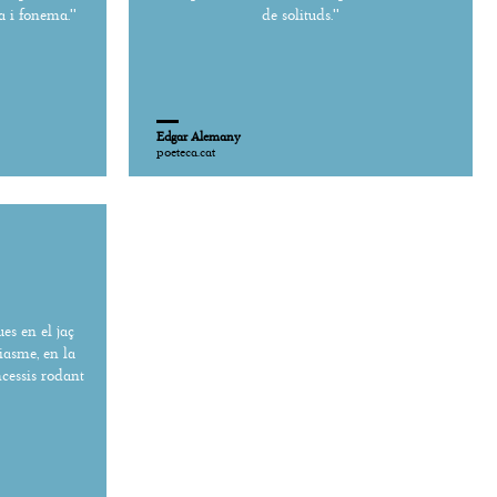
 i fonema.''
de solituds.''
Edgar Alemany
poeteca.cat
ues en el jaç
iasme, en la
cessis rodant