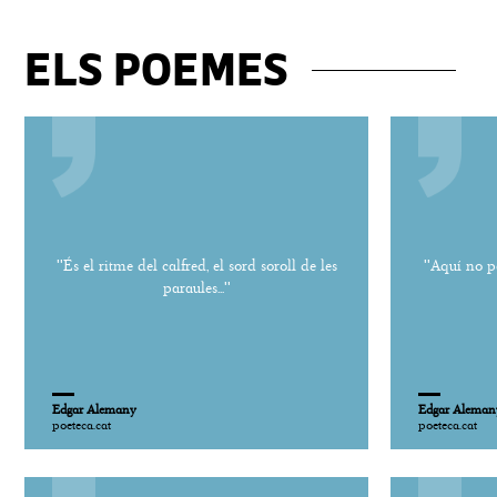
ELS POEMES
''És el ritme del calfred, el sord soroll de les
''Aquí no p
paraules...''
Edgar Alemany
Edgar Aleman
poeteca.cat
poeteca.cat