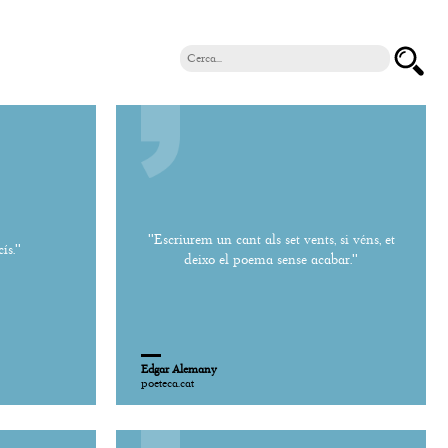
''Escriurem un cant als set vents, si véns, et
s.''
deixo el poema sense acabar.''
Edgar Alemany
poeteca.cat