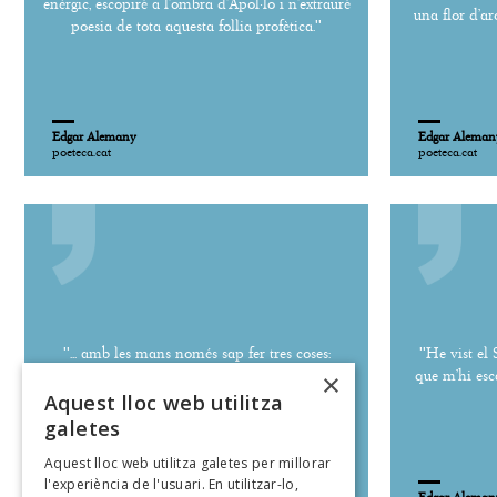
enèrgic, escopiré a l’ombra d’Apol·lo i n’extrauré
una flor d’ar
poesia de tota aquesta follia profètica.''
Edgar Alemany
Edgar Aleman
poeteca.cat
poeteca.cat
''... amb les mans només sap fer tres coses:
''He vist el 
música, poesia i estimar-te.''
que m’hi esca
×
Aquest lloc web utilitza
galetes
Aquest lloc web utilitza galetes per millorar
l'experiència de l'usuari. En utilitzar-lo,
Edgar Alemany
Edgar Aleman