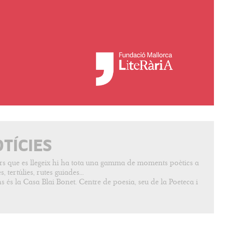
OTÍCIES
vers que es llegeix hi ha tota una gamma de moments poètics a
, tertúlies, rutes guiades...
s és la Casa Blai Bonet. Centre de poesia, seu de la Poeteca i