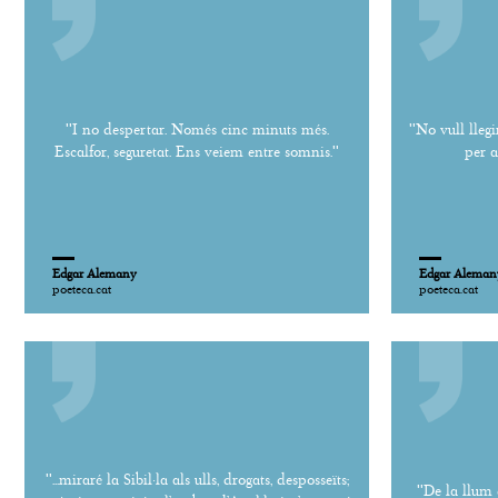
''I no despertar. Només cinc minuts més.
''No vull llegi
Escalfor, seguretat. Ens veiem entre somnis.''
per a
Edgar Alemany
Edgar Aleman
poeteca.cat
poeteca.cat
''...miraré la Sibil·la als ulls, drogats, desposseïts;
''De la llum 