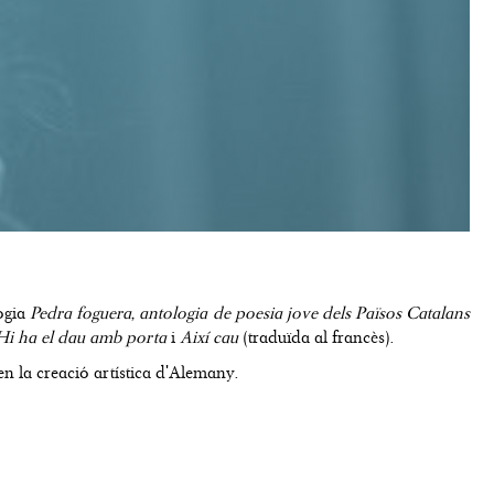
logia
Pedra foguera, antologia de poesia jove dels Països Catalans
Hi ha el dau amb porta
i
Així cau
(traduïda al francès).
 en la creació artística d'Alemany.