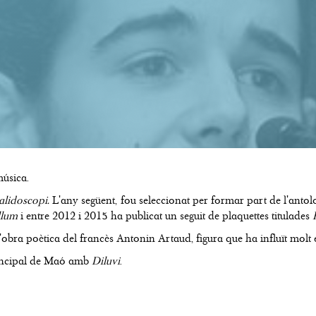
música.
alidoscopi.
L'any següent, fou seleccionat per formar part de l'anto
llum
i entre 2012 i 2015 ha publicat un seguit de plaquettes titulades
 l'obra poètica del francès Antonin Artaud, figura que ha influït molt
rincipal de Maó amb
Diluvi
.