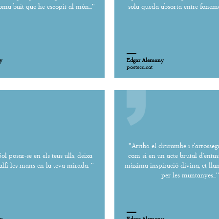
oma buit que he escopit al món...''
sola queda absorta entre fonema
y
Edgar Alemany
poeteca.cat
''Arriba el ditirambe i t’arrosseg
Sol posar-se en els teus ulls, deixa
com si en un acte brutal d’entus
lfi les mans en la teva mirada. ''
màxima inspiració divina, et llan
per les muntanyes...''
y
Edgar Alemany