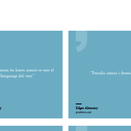
assen les hores, només se sent el
''Paradís, somni i desencí
llenguatge del vent.''
y
Edgar Alemany
poeteca.cat