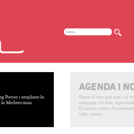
AGENDA I N
ag Poesia i ampliant-la.
Entre el vers que neix i el 
e la Mediterrània.
compatir: recitals, espectacles
El nostre centre d’operacion
taller poètic.