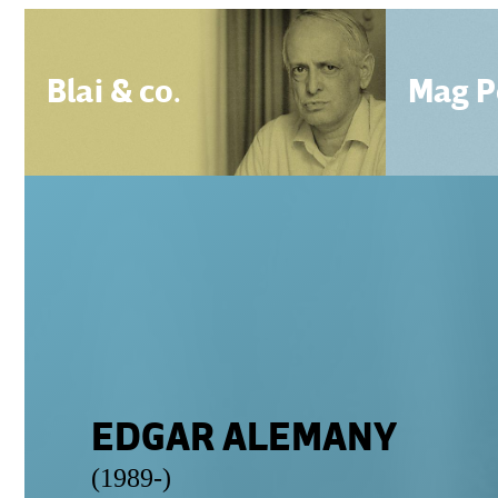
Blai & co.
Mag P
EDGAR ALEMANY
(1989-)