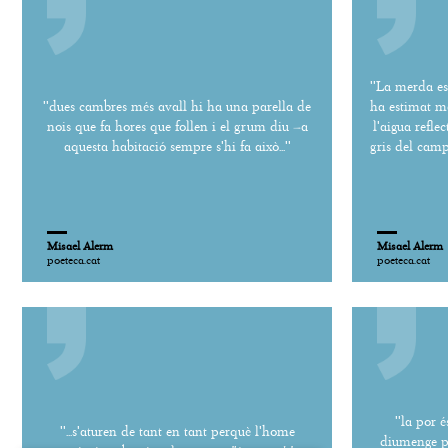
''La merda es
''dues cambres més avall hi ha una parella de
ha estimat ma
nois que fa hores que follen i el grum diu –a
l'aigua reflec
aquesta habitació sempre s'hi fa això...''
gris del camp
Misael Alerm
Misael Alerm
poeteca.cat
poeteca.cat
''la por 
''...s'aturen de tant en tant perquè l'home
diumenge p