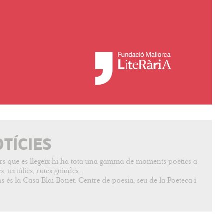
OTÍCIES
vers que es llegeix hi ha tota una gamma de moments poètics a
, tertúlies, rutes guiades...
s és la Casa Blai Bonet. Centre de poesia, seu de la Poeteca i