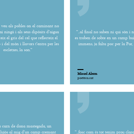
 veu als pobles on el caminant no
i ningú i als seus dipòsits d'aigua
''...al final no saben ni qui són i n
teix el gris del cel que reflecteix el
es troben de sobte en un camp buit
 i del món i llavors t'entra per les
immens, ja falta poc per la Por, t
escletxes, la son.''
Misael Alerm
poeteca.cat
és carn de dona mastegada, un
lujós al mig d'un camp cremant
''...fosc com és tot tenim prou clar