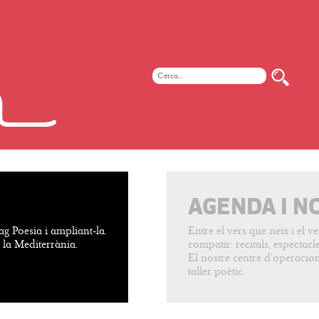
AGENDA I N
ag Poesia i ampliant-la.
Entre el vers que neix i el 
e la Mediterrània.
compatir: recitals, espectacles
El nostre centre d’operacion
taller poètic.