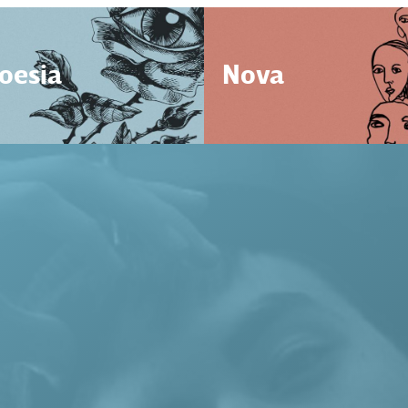
oesia
Nova