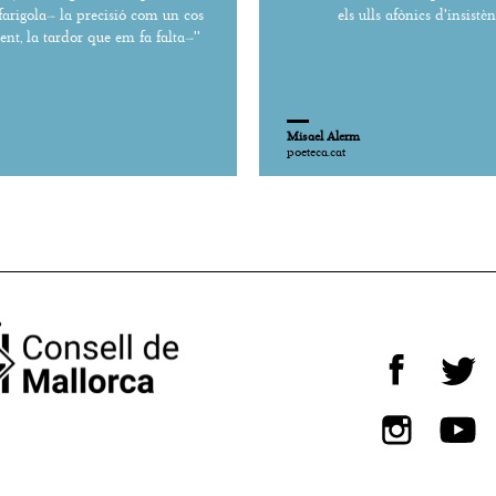
 farigola– la precisió com un cos
els ulls afònics d'insistènc
lent, la tardor que em fa falta–''
Misael Alerm
poeteca.cat