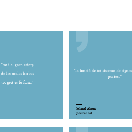
"tot i el gran esforç
"la funció de tot sistema de signe
de les males herbes
portes..."
tot gest es fa fum..."
Misael Alerm
poeteca.cat