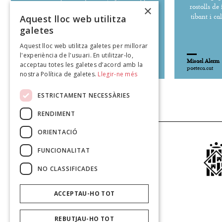
escrigui amb guix a les parets
l'incansable
rostolls de
×
complicitat – dels bojos..
.''
tibant i ca
Aquest lloc web utilitza
galetes
Aquest lloc web utilitza galetes per millorar
l'experiència de l'usuari. En utilitzar-lo,
Misael Alerm
Misael Alerm
acceptau totes les galetes d’acord amb la
poeteca.cat
poeteca.cat
nostra Política de galetes.
Llegir-ne més
ESTRICTAMENT NECESSÀRIES
RENDIMENT
ORIENTACIÓ
FUNCIONALITAT
NO CLASSIFICADES
ACCEPTAU-HO TOT
REBUTJAU-HO TOT