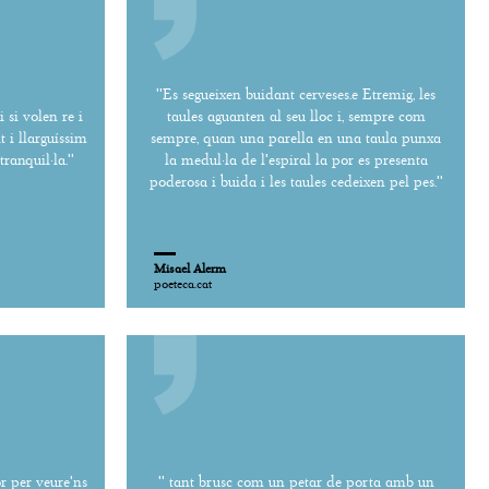
''Es segueixen buidant cerveses.e Etremig, les
i si volen re i
taules aguanten al seu lloc i, sempre com
 i llarguíssim
sempre, quan una parella en una taula punxa
ranquil·la.''
la medul·la de l'espiral la por es presenta
poderosa i buida i les taules cedeixen pel pes.''
Misael Alerm
poeteca.cat
or per veure'ns
'' tant brusc com un petar de porta amb un