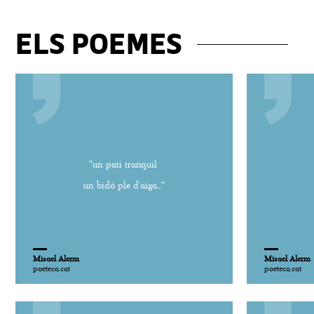
ELS POEMES
"un pati tranquil
un bidó ple d’aiga..."
Misael Alerm
Misael Alerm
poeteca.cat
poeteca.cat