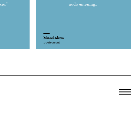
ia.''
nadó entremig...''
Misael Alerm
poeteca.cat