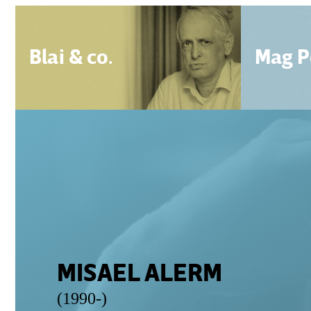
Blai & co.
Mag P
MISAEL ALERM
(1990-)