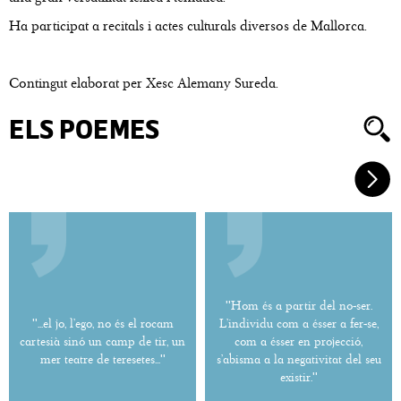
Ha participat a recitals i actes culturals diversos de Mallorca.
Contingut elaborat per Xesc Alemany Sureda.
ELS POEMES
''Hom és a partir del no-ser.
''...el jo, l’ego, no és el rocam
L’individu com a ésser a fer-se,
cartesià sinó un camp de tir, un
com a ésser en projecció,
mer teatre de teresetes...''
s’abisma a la negativitat del seu
existir.''