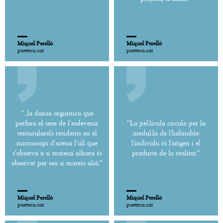
Miquel Perelló
Miquel Perelló
poeteca.cat
poeteca.cat
''...la dansa orgiàstica que
perfora el sexe de l'esdevenir
''La pel.lícula circula per la
tentacularels residents en el
medul.la de l’habitable:
microscopi d'arena l'ull que
l’individu és l’origen i el
s'observa a si mateixi alhora és
producte de la realitat.''
observat per seu si mateix alià.''
Miquel Perelló
Miquel Perelló
poeteca.cat
poeteca.cat