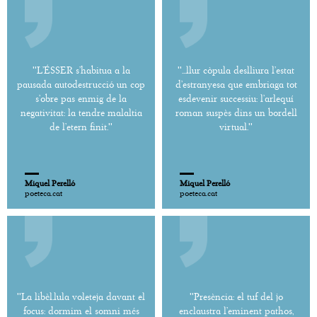
''L’ÉSSER s’habitua a la
''...llur còpula deslliura l’estat
pausada autodestrucció un cop
d’estranyesa que embriaga tot
s’obre pas enmig de la
esdevenir successiu: l’arlequí
negativitat: la tendre malaltia
roman suspès dins un bordell
de l’etern finit.''
virtual.''
Miquel Perelló
Miquel Perelló
poeteca.cat
poeteca.cat
''La libèl.lula voleteja davant el
''Presència: el tuf del jo
focus: dormim el somni més
enclaustra l’eminent pathos,