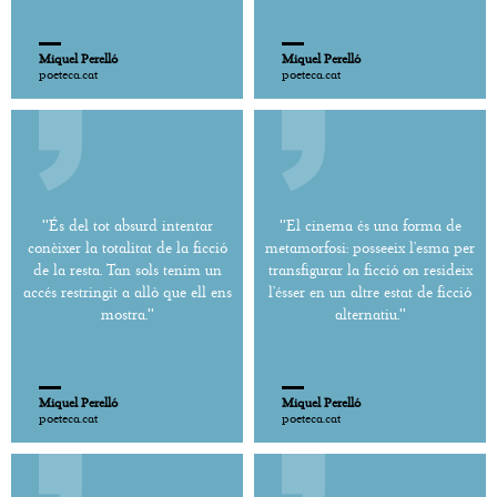
Miquel Perelló
Miquel Perelló
poeteca.cat
poeteca.cat
''És del tot absurd intentar
''El cinema és una forma de
conèixer la totalitat de la ficció
metamorfosi: posseeix l’esma per
de la resta. Tan sols tenim un
transfigurar la ficció on resideix
accés restringit a allò que ell ens
l’ésser en un altre estat de ficció
mostra.''
alternatiu.''
Miquel Perelló
Miquel Perelló
poeteca.cat
poeteca.cat