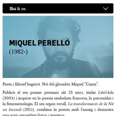
Blai & co.
MIQUEL PERELLÓ
(1982-)
Poeta i filòsof bugerró. Nét del glosador Miquel ''Canta''.
Publicà el seu primer poemari als 23 anys, titulat
Libèl·lula
(2005)
i inspirat en la poesia simbolista francesa, la psiconàlisi i
la fenomenologia. El seu segon recull,
La transformació de la Nit
en Incendi
(2011), combina la poesia amb l'assaig i demostra
una gran versatilitat lèxica i temàtica.