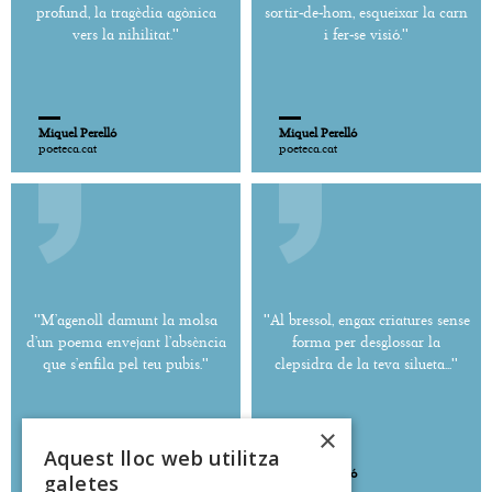
profund, la tragèdia agònica
sortir-de-hom, esqueixar la carn
vers la nihilitat.''
i fer-se visió.''
Miquel Perelló
Miquel Perelló
poeteca.cat
poeteca.cat
''M’agenoll damunt la molsa
''Al bressol, engax criatures sense
d’un poema envejant l’absència
forma per desglossar la
que s’enfila pel teu pubis.''
clepsidra de la teva silueta...''
×
Aquest lloc web utilitza
Miquel Perelló
Miquel Perelló
galetes
poeteca.cat
poeteca.cat