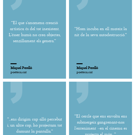
''El que s’anomena creació
artística és del tot inexistent.
''Hom incuba en ell mateix la
L’ésser humà no crea objectes,
nit de la seva autodestrucció.''
senzillament els genera.''
Miquel Perelló
Miquel Perelló
poeteca.cat
poeteca.cat
''El cercle que ens envolta ens
''...ens dirigim cap allò percebut
submergeix gangrenant-nos
i, un altre cop, ho projectam tot
l’enteniment –en el cinema es
damunt la pantalla.''
projecta el món...''