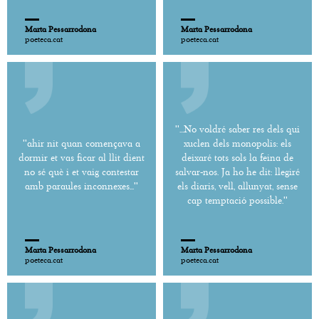
Marta Pessarrodona
Marta Pessarrodona
poeteca.cat
poeteca.cat
''...No voldré saber res dels qui
''ahir nit quan començava a
xuclen dels monopolis: els
dormir et vas ficar al llit dient
deixaré tots sols la feina de
no sé què i et vaig contestar
salvar-nos. Ja ho he dit: llegiré
amb paraules inconnexes...''
els diaris, vell, allunyat, sense
cap temptació possible.''
Marta Pessarrodona
Marta Pessarrodona
poeteca.cat
poeteca.cat