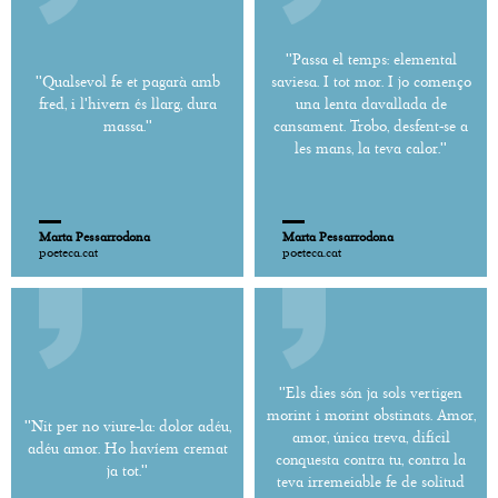
''Passa el temps: elemental
''Qualsevol fe et pagarà amb
saviesa. I tot mor. I jo començo
fred, i l'hivern és llarg, dura
una lenta davallada de
massa.''
cansament. Trobo, desfent-se a
les mans, la teva calor.''
Marta Pessarrodona
Marta Pessarrodona
poeteca.cat
poeteca.cat
''Els dies són ja sols vertigen
morint i morint obstinats. Amor,
''Nit per no viure-la: dolor adéu,
amor, única treva, difícil
adéu amor. Ho havíem cremat
conquesta contra tu, contra la
ja tot.''
teva irremeiable fe de solitud