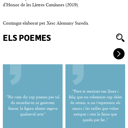
d'Honor de les Lletres Catalanes (2019).
Contingut elaborat per Xesc Alemany Sureda.
ELS POEMES
''Però et sentiries tan lliure i
''No vam dir cap poema per tal
feliç que no cobejaries cap deler
de recordar-te; ni gosàvem
de retorn, si no t'esperessin els
fumar: la figura absent segava
amics i les ratlles que volies
qualsevol acte.''
estripar i tota la feina que
queda per fer...''