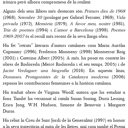
irònica però alhora compromesa de la realitat.
Alguns dels seus llibres més destacats són
Primers dies de 1968
(1968),
Setembre 30
(prologat per Gabriel Ferrater, 1969),
Vida
privada
(1972),
Memòria
(1979),
A favor meu, nostre
(1981),
Tria de poemes
(1994) i
L'amor a Barcelona
(1998).
Poemes
1969-2007
és el recull més recent de la seva llarga obra.
Ha fet ''retrats'' literaris d'autors catalanes com Maria Aurèlia
Capmany (1996), Frederica Montseny (1998) Montserrat Roig
(2001) i Caterina Albert (2005). A més, ha posat en context les
obres de Rodoreda (Mercè Rodoreda i el seu temps, 2005) i de
Jacint Verdaguer: una biografia
(2016). En aquesta línia,
Donasses. Protagonistes de la Catalunya moderna
(2006)
repassa les contribucions femenines a la història catalana.
Ha traduït obres de Virginia Woolf, autora que ha estudiat a
fons. També ha versionat al català Susan Sontag, Doris Lessing,
Erica Jong, W.H. Hudson, Simone de Beauvoir i Margaret
Duras.
Ha rebut la Creu de Sant Jordi de la Generalitat (1997) en honor
a la seva trajectòria al món de les lletres, així com també el Premi