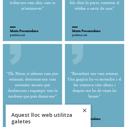
trobar-me com ahir, com tu
fals obrir la porta, contestar el
m'estimaves.''
telèfon o sortir de casa.''
Marta Pessarrodona
Marta Pessarrodona
poeteca.cat
poeteca.cat
''Oh, Nessa, si sabessis com puc,
''Recordaré: ens vam estimar.
estimant, destrossar-me; com
Una guspira ho va encendre; i el
necessito -encara que
foc cremava com abans, i
desdenyosa i esquerpa- tota la
després era bo de veure les
tendresa que pots donar-me.''
brases.''
×
Aquest lloc web utilitza
Marta Pessarrodona
Marta Pessarrodona
galetes
poeteca.cat
poeteca.cat