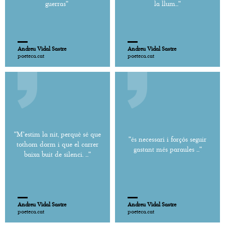
guerras"
la llum..."
Andreu Vidal Sastre
Andreu Vidal Sastre
poeteca.cat
poeteca.cat
"M'estim la nit, perquè sé que
"és necessari i forçós seguir
tothom dorm i que el carrer
gastant més paraules ..."
baixa buit de silenci. ..."
Andreu Vidal Sastre
Andreu Vidal Sastre
poeteca.cat
poeteca.cat