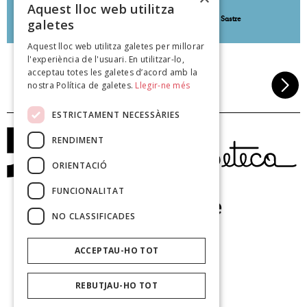
Aquest lloc web utilitza
Andreu Vidal Sastre
Andreu Vidal Sastre
galetes
poeteca.cat
poeteca.cat
Aquest lloc web utilitza galetes per millorar
l'experiència de l'usuari. En utilitzar-lo,
acceptau totes les galetes d’acord amb la
nostra Política de galetes.
Llegir-ne més
ESTRICTAMENT NECESSÀRIES
RENDIMENT
ORIENTACIÓ
FUNCIONALITAT
NO CLASSIFICADES
ACCEPTAU-HO TOT
REBUTJAU-HO TOT