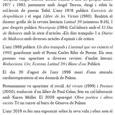
1977 i 1982, juntament amb Àngel Terron, dirigí i edità la
col·lecció de poesia Tafal. L'any 1978 publicà
Exercicis de
despoblació
i el seguí
Llibre de les Virtuts
(1980). Realitzà el
disseny gràfic de la revista literària
Latitud 39
(números 9-16), I
poc després publicà
Necròpsia
(1984) Col·laborà amb el
El Día
de Baleares
amb la sèrie d’articles «Els dies tranquils» I a
Diario
de Mallorca
amb diversos articles d’opinió i de crítica.
L'any 1988 publicà
Els dies tranquils
i
L’animal que no existeix el
1993
, guardonat amb el Premi Carles Riba de Poesia. Els seus
poemes van aparèixer a diverses revistes d'àmbit literari
:
Reduccions
,
Urc
,
Èczema
,
Latitud 39
i
Blanc d'ou
. Publicà.
El dia 20 d'agost de l'any 1998 morí d'una aturada
cardiorespiratòria al seu domicili de Palma.
Pòstumament va aparèixer el recull
Ad vivum
(1999) i
Poemes
(2000), traducció d’un llibre de Paul Celan, feta en col·laboració
amb Karen Müller. El 2008 aparegué
Obra poètica i altres
escrits
. Té un carrer al barri de Gènova de Palma.
L'any 2019 es feu una exposició sobre la seva vida i obra sota el