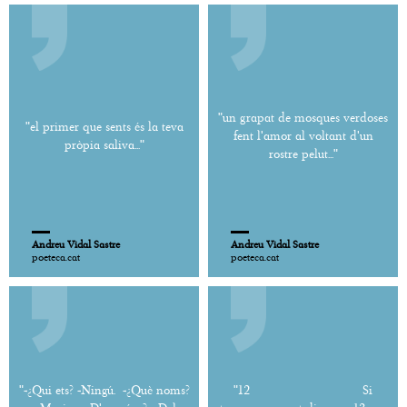
"un grapat de mosques verdoses
"el primer que sents és la teva
fent l'amor al voltant d'un
pròpia saliva..."
rostre pelut..."
Andreu Vidal Sastre
Andreu Vidal Sastre
poeteca.cat
poeteca.cat
"-¿Qui ets? -Ningú. -¿Què noms?
"12 Si