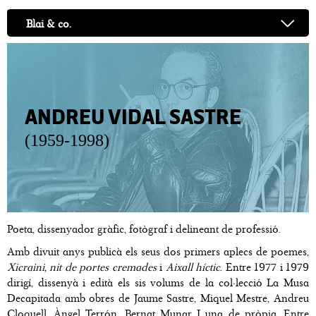
Blai & co.
ANDREU VIDAL SASTRE
(1959-1998)
Poeta, dissenyador gràfic, fotògraf i delineant de professió.
Amb divuit anys publicà els seus dos primers aplecs de poemes,
Xicraini, nit de portes cremades
i
Aixall híctic
. Entre 1977 i 1979
dirigí, dissenyà i edità els sis volums de la col·lecció La Musa
Decapitada amb obres de Jaume Sastre, Miquel Mestre, Andreu
Cloquell, Àngel Terrón, Bernat Munar I una de pròpia. Entre