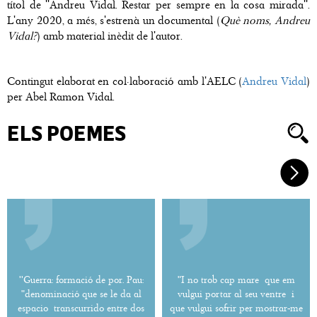
títol de ''Andreu Vidal. Restar per sempre en la cosa mirada''.
L'any 2020, a més, s'estrenà un documental (
Què noms, Andreu
Vidal?
) amb material inèdit de l'autor.
Contingut elaborat en col·laboració amb l'AELC (
Andreu Vidal
)
per Abel Ramon Vidal.
ELS POEMES
''Guerra: formació de por. Pau:
"I no trob cap mare que em
"denominació que se le da al
vulgui portar al seu ventre i
espacio transcurrido entre dos
que vulgui sofrir per mostrar-me