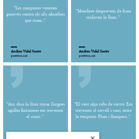
"Les campanes vomiten
"Membres desproveïts de front
ganivets contra els ulls afusellats
cridaven la llum..."
que riuen..."
Andreu Vidal Sastre
Andreu Vidal Sastre
poeteca.cat
poeteca.cat
"Ara, dins la llum tènue, llargues
"El vent alça cubs de cartró. Em
agulles finíssimes em travessen
travessen el cervell i cant, entre
el crani..."
la tempesta. Pluja i llampecs..."
×