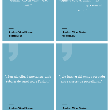
-Maria. -¿D'on véns? -Del
toques a casa et diran 13
buit..."
que som al
terrat..."
Andreu Vidal Sastre
Andreu Vidal Sastre
poeteca.cat
poeteca.cat
"Han afusellat l'esperança amb
"Joia lasciva del temps perduda
sabates de xarol sobre l'asfalt..."
entre clarors de porcellana..."
Andreu Vidal Sastre
Andreu Vidal Sastre