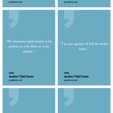
poeteca.cat
poeteca.cat
"No demanis explicacions a les
"I tu que ignores el baf de tantes
pedres ni a les flors ni a les
coses..."
arades..."
Andreu Vidal Sastre
Andreu Vidal Sastre
poeteca.cat
poeteca.cat