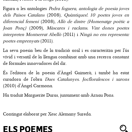
Figura a les antologies
Pedra foguera, antologia de poesia joves
dels Països Catalans
(2008),
Quàntiques!. 10 poetes joves en
diferencial femení
(2008)
, Allò de dintre (Homenatge poètic a
Joan Ponç)
(2009)
, Màscares i raclams. Vint dones poetes
interpreten Montserrat Abelló
(2011) i
Ningú no ens representa:
poetes emprenyats
(2011).
La seva poesia beu de la tradició oral i es caracteritza per l'ús
vívid i versatil de la llengua combinat amb una recerca constant
de fórmules innovadores del dir.
És l'editora de la poesia d'Àngel Guimerà, i també ha estat
curadora de l'obra
Dues Catalunyes. Jocfloralescos i xarons
(2010)
d'Àngel Carmona.
Ha traduït Marguerite Duras, juntament amb Arnau Pons.
Contingut elaborat per Xesc Alemany Sureda.
ELS POEMES