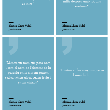
enllà, després, amb tot, una
és inici.''
sardana.''
Blanca Llum Vidal
Blanca Llum Vidal
poeteca.cat
poeteca.cat
''Mentre un nom ens posa nom
i som el nom de l’element de la
''Existim en les cançons que en
paraula on ix el nom passen
el món hi ha.''
segles, vénen albes, cauen fruits i
es fan cistells.''
Blanca Llum Vidal
Blanca Llum Vidal
poeteca.cat
poeteca.cat