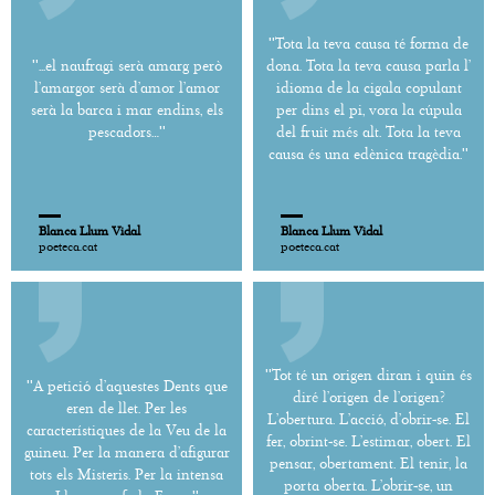
''Tota la teva causa té forma de
''...el naufragi serà amarg però
dona. Tota la teva causa parla l’
l’amargor serà d’amor l’amor
idioma de la cigala copulant
serà la barca i mar endins, els
per dins el pi, vora la cúpula
pescadors…''
del fruit més alt. Tota la teva
causa és una edènica tragèdia.''
Blanca Llum Vidal
Blanca Llum Vidal
poeteca.cat
poeteca.cat
''Tot té un origen diran i quin és
''A petició d’aquestes Dents que
diré l’origen de l’origen?
eren de llet. Per les
L’obertura. L’acció, d’obrir-se. El
característiques de la Veu de la
fer, obrint-se. L’estimar, obert. El
guineu. Per la manera d’afigurar
pensar, obertament. El tenir, la
tots els Misteris. Per la intensa
porta oberta. L’obrir-se, un