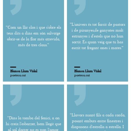
''L’univers és tot farcit de pastors
''Com un llir clos i que s’obre els
i de piranyes,de ganyotes molt
teus dits a dins em són salvatge
estranyes i d’estels que no han
obrir-se de la flor més atrevida,
sortit. És quan veig que tu has
més de tres claus.''
escrit tot fregant ones i mates.''
Blanca Llum Vidal
Blanca Llum Vidal
poeteca.cat
poeteca.cat
''Llavors nuaré fils a cada corda,
''Dins la tomba del fenici, a on
posaré embuts entre finestres i
hi creix l’esbarzer, hem llegit que
diapasons d’estrella a estrella. I
al sol darrer no es pon l’amor,