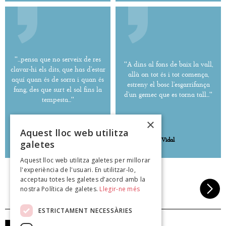
''...pensa que no serveix de res
''A dins al fons de baix la vall,
clavar-hi els dits, que has d’estar
allà on tot és i tot comença,
aquí quan és de sorra i quan és
estreny el bosc l’esgarrifança
fang, des que surt el sol fins la
d’un gemec que es torna tall...''
tempesta...''
×
Aquest lloc web utilitza
Blanca Llum Vidal
Blanca Llum Vidal
galetes
poeteca.cat
poeteca.cat
Aquest lloc web utilitza galetes per millorar
l'experiència de l'usuari. En utilitzar-lo,
acceptau totes les galetes d’acord amb la
nostra Política de galetes.
Llegir-ne més
ESTRICTAMENT NECESSÀRIES