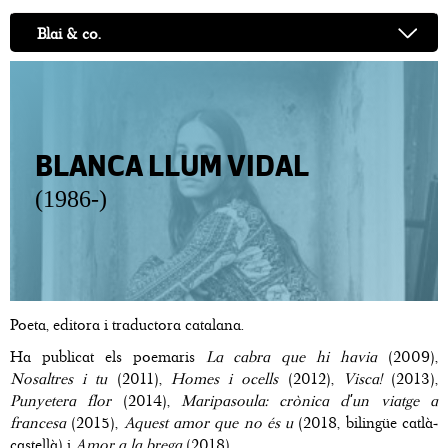
Blai & co.
BLANCA LLUM VIDAL
(1986-)
Poeta, editora i traductora catalana.
Ha publicat els poemaris
La cabra que hi havia
(2009),
Nosaltres i tu
(2011),
Homes i ocells
(2012),
Visca!
(2013),
Punyetera flor
(2014),
Maripasoula: crònica d'un viatge a
francesa
(2015),
Aquest amor que no és u
(2018, bilingüe catlà-
castellà) i
Amor a la brega
(2018).