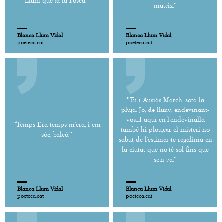
Llum que fa la Fosca.''
mateix.''
Blanca Llum Vidal
Blanca Llum Vidal
poeteca.cat
poeteca.cat
''Tu i Ausiàs March, sota la
pluja. Jo, de lluny, endevinant-
vos…I aquí en l’endevinalla
''Temps Era temps m’era, i em
també hi plou,car el misteri no
sóc, balcó.''
sabut de l’estimar-te regalima en
la ciutat que no té sol fins que
se’n va.''
Blanca Llum Vidal
Blanca Llum Vidal
poeteca.cat
poeteca.cat