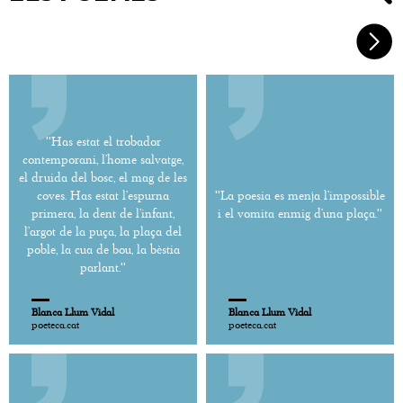
''Has estat el trobador
contemporani, l’home salvatge,
el druida del bosc, el mag de les
coves. Has estat l’espurna
''La poesia es menja l’impossible
primera, la dent de l’infant,
i el vomita enmig d’una plaça.''
l’argot de la puça, la plaça del
poble, la cua de bou, la bèstia
parlant.''
Blanca Llum Vidal
Blanca Llum Vidal
poeteca.cat
poeteca.cat