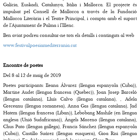
Galícia, Euskadi, Catalunya, Itàlia i Mallorca. El projecte és
impulsat pel Consell de Mallorca a través de la Fundació
Mallorca Literària i el Teatre Principal, i compta amb el suport
de l'Ajuntament de Palma i l'Illenc.
Ben aviat podreu consultar-ne tots els detalls i continguts al web
www.festivalpoesiamediterrania.cat
Encontre de poetes
Del 8 al 12 de maig de 2019
Poetes participants: Ileana Álvarez (llengua espanyola (Cuba)),
Martine Audet (llengua francesa (Quebec)), Joan Josep Barceló
(llengua catalana), Lluís Calvo (llengua catalana), , Adela
Greceanu (llengua romanesa), Anna Gas (llengua catalana), Jad
Hatem (llengua francesa (Líban)), Lebobang Mashile (en llengua
anglesa (Unió Sudafricana)), Àngels Moreno (llengua catalana),
Chus Pato (llengua gallega), Francis Sánchez (llengua espanyola
(Cuba)), Castillo Suárez (llengua eusquera), Gioa Risi (llengua