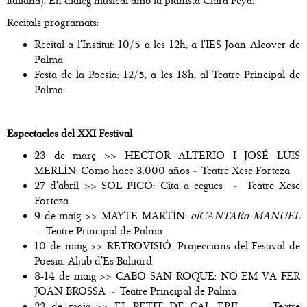
italiana). En diàleg musical amb la pianista Clara Peya.
Recitals programats:
Recital a l'Institut: 10/5 a les 12h, a l'IES Joan Alcover de
Palma
Festa de la Poesia: 12/5, a les 18h, al Teatre Principal de
Palma
Espectacles del XXI Festival
23 de març >> HECTOR ALTERIO I JOSÉ LUIS
MERLÍN: Como hace 3.000 años
-
Teatre Xesc Forteza
27 d'abril >> SOL PICÓ: Cita a cegues
-
Teatre Xesc
Forteza
9 de maig >> MAYTE MARTÍN:
alCANTARa MANUEL
-
Teatre Principal de Palma
10 de maig >> RETROVISIÓ. Projeccions del Festival de
Poesia. Aljub d'Es Baluard
8-14 de maig >> CABO SAN ROQUE: NO EM VA FER
JOAN BROSSA
-
Teatre Principal de Palma
23 de maig >> EL PETIT DE CAL ERIL
-
Teatre